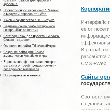
-магазин товаров для красоты и
здоровья.
Корпорати
Провести опрос через сайт? Реально
с модулем опросов от +Web.
+Web и партнерство с 1С-Битрикс
Интерфейс п
Редизайн сайта реабилитацонного
ее от посет
центра «Шаг за шагом»
информацией
Сайт под ключ для проекта «МУЖИК.
Сказал - сделал».
эффективным
Обновление сайта ТД «АлтайАгро»
В разработк
Создание сайта для Союза
журналистов Алтайского края
разработка 
Евросемена.рф - открытие интернет-
CMS +Web
магазина оптовой продажи семян и
посадочного материала
Посмотреть все записи
Сайты орг
государст
Соответству
создания са