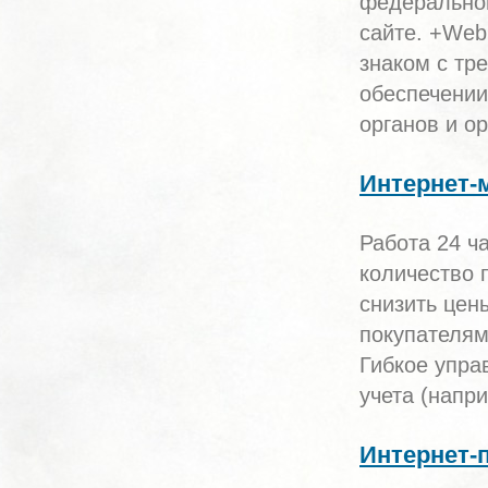
федеральног
сайте. +Web
знаком с тр
обеспечении
органов и о
Интернет-
Работа 24 ч
количество 
снизить цен
покупателям
Гибкое упра
учета (напр
Интернет-