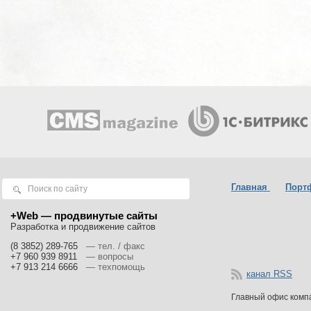
Главная
Порт
+Web — продвинутые сайты
Разработка и продвижение сайтов
(8 3852) 289-765
— тел. / факс
+7 960 939 8911
— вопросы
Чем больше у че
+7 913 214 6666
— техпомощь
канал RSS
а чем меньше -
Главный офис комп