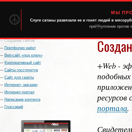
актуальные интернет-решени
МЫ ПР
эффективные продвинутые веб-с
☮
Слуги сатаны развязали ее и гонят людей в мясоруб
претупление против ч
Создан
Создание сайтов
Портфолио работ
Веб-сайт «под ключ»
+Web - э
Корпоративный сайт
Сайты госструктур
подобных 
Сайт для газеты
приложен
Интернет- магазин
Интернет-портал
ресурсов
Написание контента
портала
.
Глоссарий
Свидетель