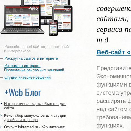
совершен
сайтами,
сервиса п
т.д.
Разработка веб-сайтов, приложений
Веб-сайт 
и интерфейсов
Раскрутка сайтов в интернете
Реклама в интернет.
Представите
Проведение рекламных кампаний
Экономично
Студия интернет-решений
функциями в
+Web Блог
система упр
расширять ф
Интерактивная карта объектов для
сайта.
над сайтом 
Кейс: сбор минус-слов для студии
требованиям
дизайна интерьера
функциях.
Открыт iskramed.ru - b2b интернет